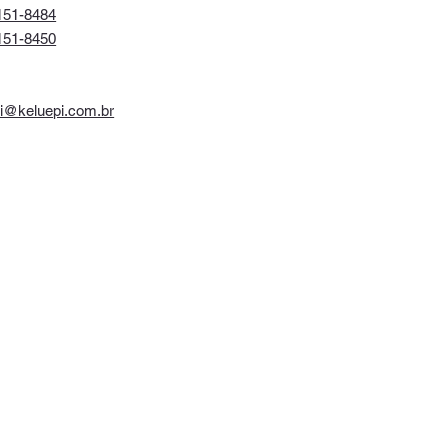
151-8484
151-8450
i@keluepi.com.br