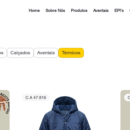
Home
Sobre Nós
Produtos
Aventais
EPI's
es
Calçados
Aventais
Térmicos
C.A 47.816
C