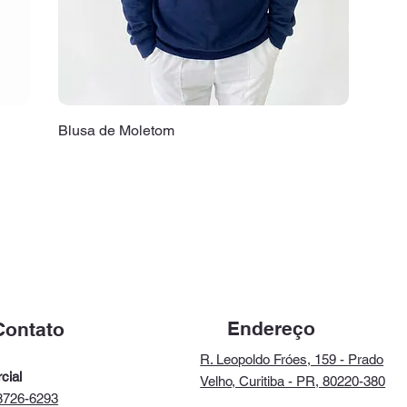
Blusa de Moletom
Endereço
Contato
R. Leopoldo Fróes, 159 - Prado
cial
Velho, Curitiba - PR, 80220-380
8726-6293