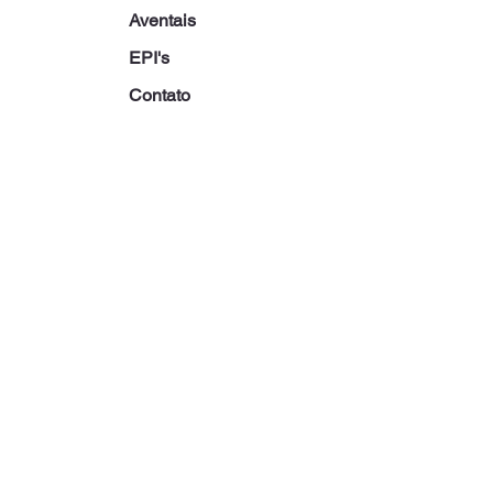
Aventais
EPI's
Contato