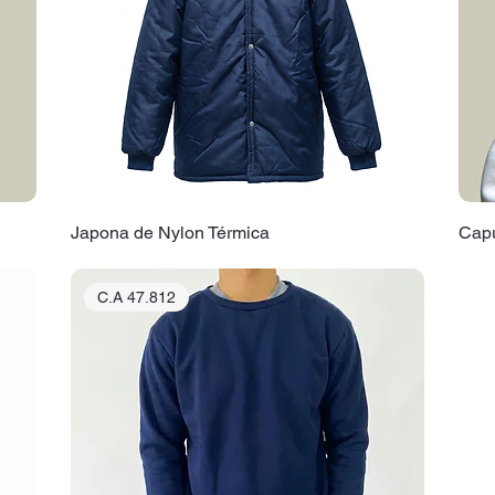
Japona de Nylon Térmica
Capu
C.A 47.812