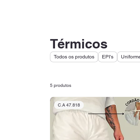
Térmicos
Todos os produtos
EPI's
Uniform
5 produtos
C.A 47.818