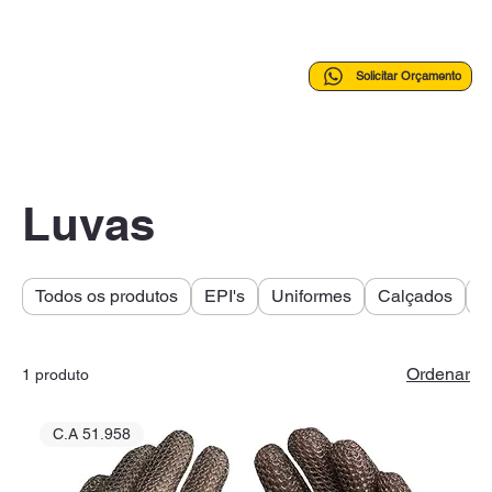
Solicitar Orçamento
Luvas
Todos os produtos
EPI's
Uniformes
Calçados
A
Ordenar
1 produto
C.A 51.958