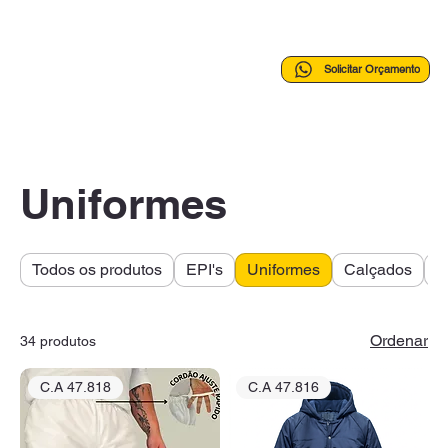
Solicitar Orçamento
Uniformes
Todos os produtos
EPI's
Uniformes
Calçados
A
Ordenar
34 produtos
C.A 47.818
C.A 47.816