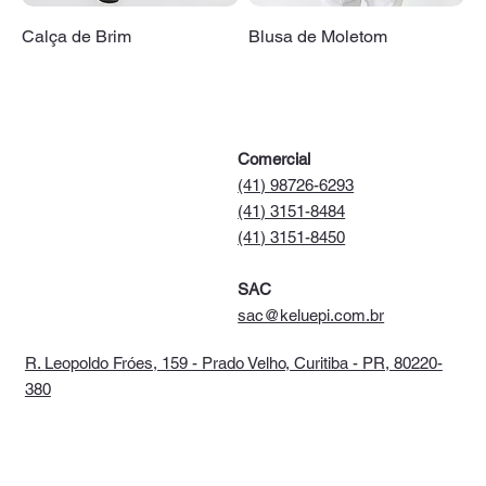
Calça de Brim
Blusa de Moletom
Comercial
(41) 98726-6293
(41) 3151-8484
(41) 3151-8450
SAC
sac@keluepi.com.br
R. Leopoldo Fróes, 159 - Prado Velho, Curitiba - PR, 80220-
380