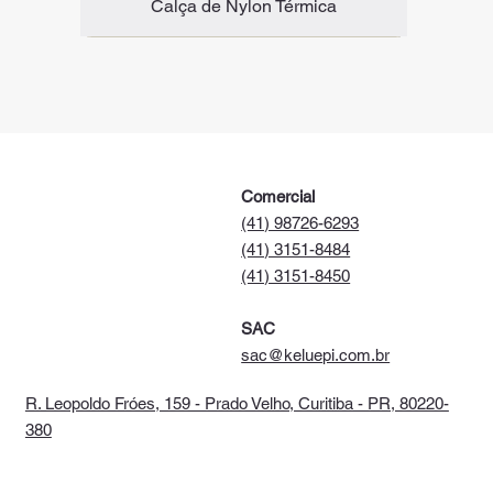
Calça de Nylon Térmica
C.A 47.816
C.A 42.326
Novidade
C.A 47.816
C.A 51.958
C.A 47.817
Comercial
(41) 98726-6293
(41) 3151-8484
(41) 3151-8450
SAC
sac@keluepi.com.br
R. Leopoldo Fróes, 159 - Prado Velho, Curitiba - PR, 80220-
380