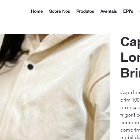
Home
Sobre Nós
Produtos
Aventais
EPI's
Ca
Lo
Br
Capa lo
brim 100
proteção
frigoríf
comprime
comprime
mobilida