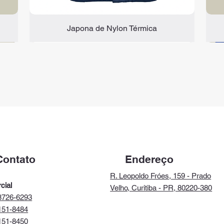
Japona de Nylon Térmica
C.A 47.816
C.A 51.958
Endereço
Contato
R. Leopoldo Fróes, 159 - Prado
cial
Velho, Curitiba - PR, 80220-380
8726-6293
151-8484
151-8450