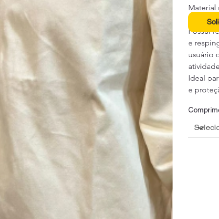
Material 
conforto
Sol
Possui r
e respin
usuário 
atividad
Ideal pa
e proteç
Comprim