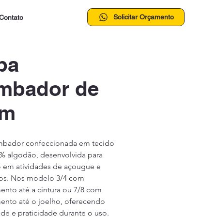
Solicitar Orçamento
Contato
pa
mbador de
im
mbador confeccionada em tecido 
% algodão, desenvolvida para 
 em atividades de açougue e 
icos. Nos modelo 3/4 com 
nto até a cintura ou 7/8 com 
nto até o joelho, oferecendo 
de e praticidade durante o uso. 