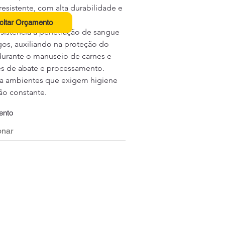
resistente, com alta durabilidade e 
 térmico.
icitar Orçamento
esistência à penetração de sangue 
gos, auxiliando na proteção do 
durante o manuseio de carnes e 
es de abate e processamento. 
ra ambientes que exigem higiene 
ão constante.
ento