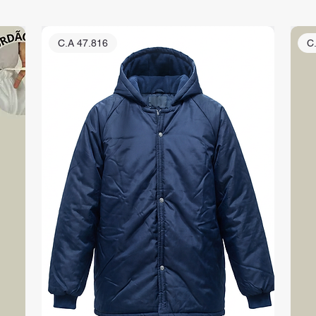
C.A 47.816
C