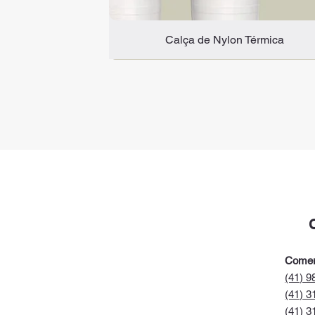
Calça de Nylon Térmica
Novidade
C.A 47.817
Comer
(41) 9
(41) 3
(41) 3