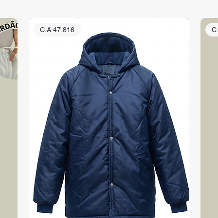
C.A 47.816
C