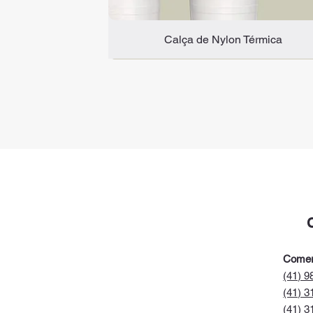
Calça de Nylon Térmica
Novidade
C.A 47.817
Comer
(41) 9
(41) 3
(41) 3