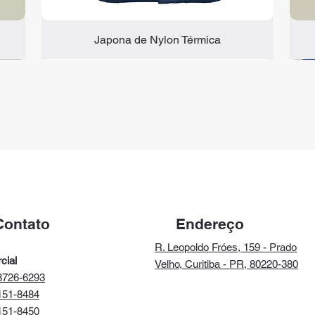
Japona de Nylon Térmica
C.A 47.816
C.A 51.958
Endereço
Contato
R. Leopoldo Fróes, 159 - Prado
cial
Velho, Curitiba - PR, 80220-380
8726-6293
151-8484
151-8450