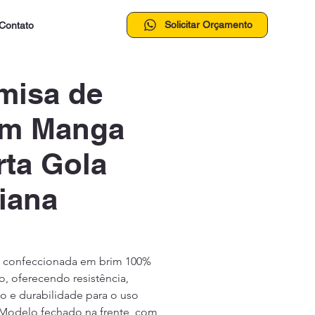
Solicitar Orçamento
Contato
misa de
im Manga
rta Gola
liana
 confeccionada em brim 100% 
, oferecendo resistência, 
o e durabilidade para o uso 
 Modelo fechado na frente, com 