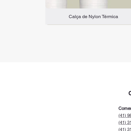
Calça de Nylon Térmica
Novidade
C.A 47.817
Comer
(41) 9
(41) 3
(41) 3