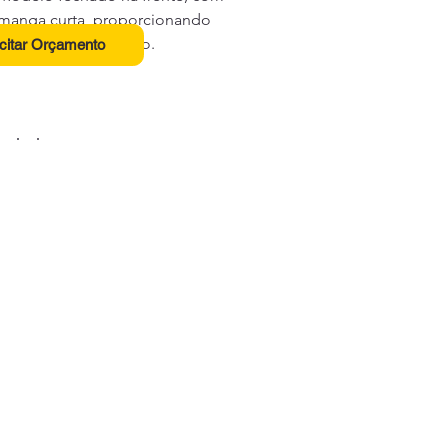
 manga curta, proporcionando 
idade e bom caimento.
icitar Orçamento