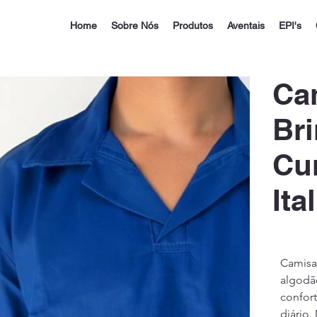
Home
Sobre Nós
Produtos
Aventais
EPI's
Ca
Br
Cu
Ita
Camisa
algodão
confort
diário.