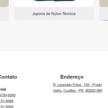
Japona de Nylon Térmica
C.A 47.816
C.A 51.958
Endereço
Contato
R. Leopoldo Fróes, 159 - Prado
cial
Velho, Curitiba - PR, 80220-380
8726-6293
151-8484
151-8450