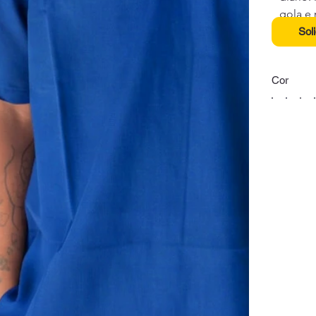
gola e
pratic
Sol
Cor