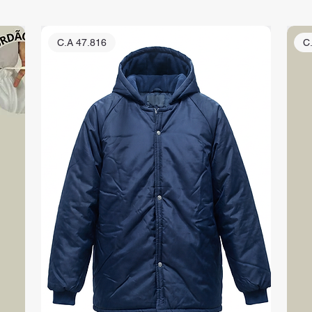
C.A 47.816
C